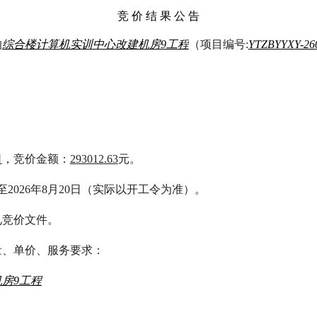
竞 价 结 果 公 告
的
综合楼计算机实训中心改建机房9工程
（项目编号:
YTZBYYXY-26
司
，竞价金额：
293012.63
元。
日至2026年8月20日（实际以开工令为准）。
见竞价文件。
量、单价、服务要求：
房9工程