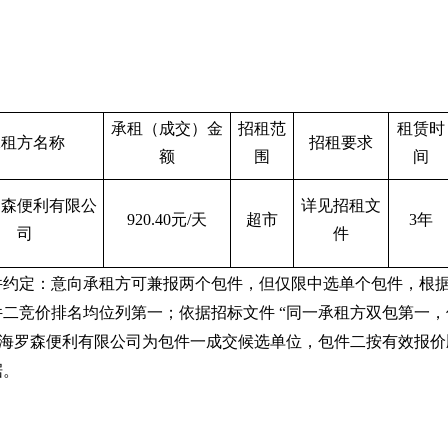
承租（成交）金
招租范
租赁时
承租方名称
招租要求
额
围
间
罗森便利有限公
详见招租文
920.40
元/天
超市
3年
司
件
件约定：意向承租方可兼报两个包件，但仅限中选单个包件，根
件二竞价排名均位列第一；依据招标文件
“同一承租方双包第一
上海罗森便利有限公司为包件一成交候选单位，包件二按有效报
据。