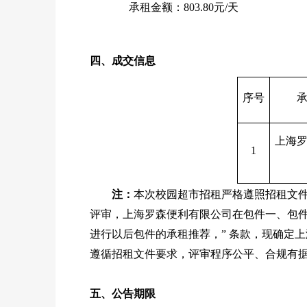
承租金额：803.80
元/天
四、
成交信息
序号
上海
1
注：
本次校园超市招租严格遵照招租文
评审，上海罗森便利有限公司在包件一、包
进行以后包件的承租推荐，” 条款，现确定
遵循招租文件要求，评审程序公平、合规有
五
、公告期限