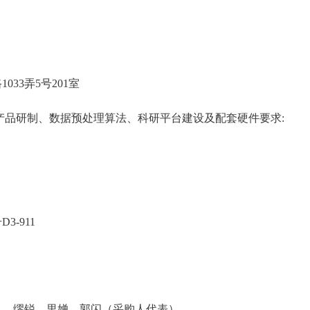
33弄5号201室
产品研制、数据预处理算法、科研平台建设及配套硬件要求:
-911
凤、缪锐、里婵、郭闪（采购人代表）