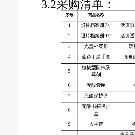
3.2采购清单：
序号
商品名称
1
照片档案册7寸
活页透
2
照片档案册9寸
活页透
3
光盘档案册
活
4
蓝色丁腈手套
耐用
植物型防虫防
5
霉剂
6
无酸囊匣
7
无酸保护盒
无酸书籍保护
8
盒
9
人字带
高分子